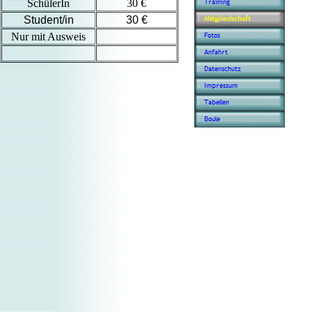
SchülerIn
30 €
Student/in
30 €
Nur mit Ausweis